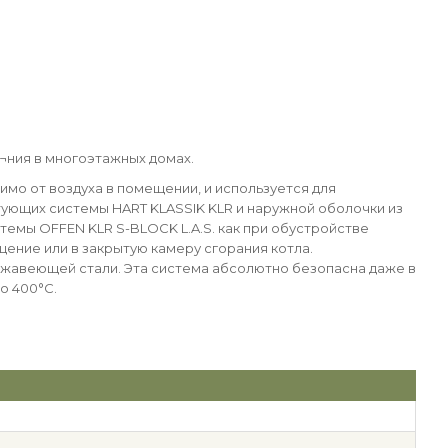
е¬ния в многоэтажных домах.
имо от воздуха в помещении, и используется для
тующих системы HART KLASSIK KLR и наружной оболочки из
емы OFFEN KLR S-BLOCK L.A.S. как при обустройстве
щение или в закрытую камеру сгорания котла.
ржавеющей стали. Эта система абсолютно безопасна даже в
о 400°С.