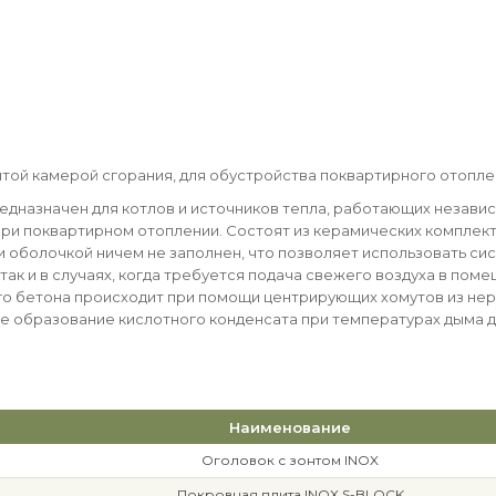
рытой камерой сгорания, для обустройства поквартирного отопл
едназначен для котлов и источников тепла, работающих независ
при поквартирном отоплении. Состоят из керамических комплек
оболочкой ничем не заполнен, что позволяет использовать сист
ак и в случаях, когда требуется подача свежего воздуха в поме
го бетона происходит при помощи центрирующих хомутов из не
ое образование кислотного конденсата при температурах дыма д
Наименование
Оголовок с зонтом INOX
Покровная плита INOX S-BLOCK