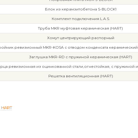
Блок из керамзитобетона S-BLOCK1
Комплект подключения L.A.S.
Труба MKR муфтовая керамическая (HART)
Хомут центрирующий распорный
ройник ревизионный MKR-KOSA с отводом конденсата керамический 
Заглушка MKR-RD с пружиной керамическая (HART)
рца ревизионная из оцинкованной стали,огнестойкая, с пружиной и
Решетка вентиляционная (HART)
м HART