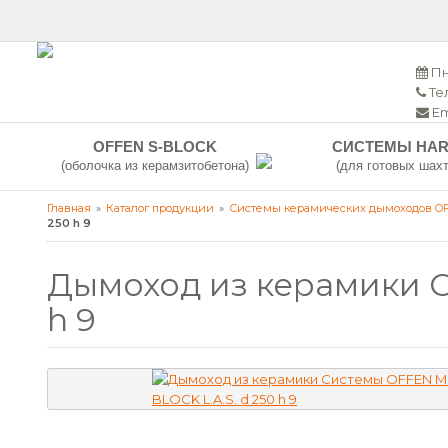
Пн
Тел
Em
OFFEN S-BLOCK
СИСТЕМЫ HAR
(оболочка из керамзитобетона)
(для готовых шахт
Главная
Каталог продукции
Системы керамических дымоходов O
250 h 9
Дымоход из керамики С
h 9