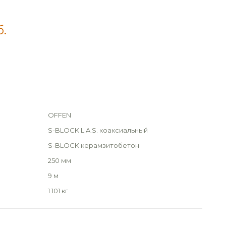
б.
OFFEN
S-BLOCK L.A.S. коаксиальный
S-BLOCK керамзитобетон
250 мм
9 м
1 101 кг