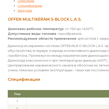
Описание
Спецификации
Загрузки
OFFEN MULTIKERAM S-BLOCK L.A.S.
Диапазон рабочих температур
: от +120 до +400°С.
Допустимые виды топлива
: газообразное.
Рекомендуемые области применения
: для котлов с зак
Дымоход из керамики системы OFFEN KLR O-BLOCK L.A.S. пр
обустройства, в первую очередь коллективного дымохода 
газобетона. Промежуток между керамическим дымоходом и 
Дымохода классического при температурах дыма до 400°С, т
Центрирование керамического канала в оболочке из легко
очень тяжелых условиях эксплуатации - таких как постоянн
Спецификации
Поз
1
2