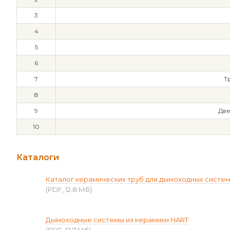
3
4
5
6
7
Т
8
9
Две
10
Каталоги
Каталог керамических труб для дымоходных систе
(PDF, 12.8 Мб)
Дымоходные системы из керамики HART