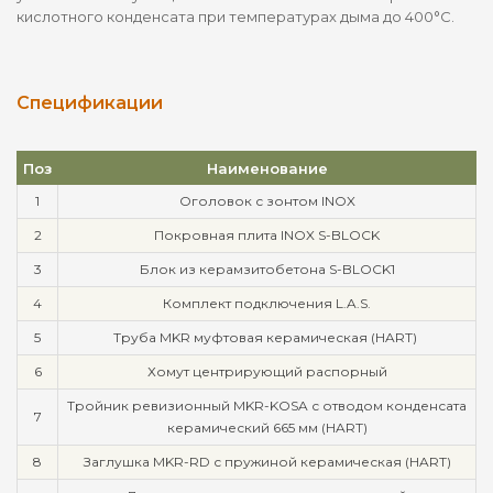
кислотного конденсата при температурах дыма до 400°С.
Спецификации
Поз
Наименование
1
Оголовок с зонтом INOX
2
Покровная плита INOX S-BLOCK
3
Блок из керамзитобетона S-BLOCK1
4
Комплект подключения L.A.S.
5
Труба MKR муфтовая керамическая (HART)
6
Хомут центрирующий распорный
Тройник ревизионный MKR-KOSA с отводом конденсата
7
керамический 665 мм (HART)
8
Заглушка MKR-RD с пружиной керамическая (HART)