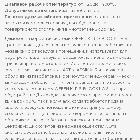
Диапазон рабочих температур
: от +120 до +400°С.
Допустимые виды топлива
: газообразное.
Рекомендуемые области применения
: для котлов с
закрытой камерой сгорания, для обустройства
поквартирного отопле¬ния в многоэтажных домах.
Дымоход из керамики системы OFFEN KLR O-BLOCK L.A.S.
предназначен для котлов и источников тепла, работающих
независимо от воздуха в помещении, и используется для
обустройства, в первую очередь коллективного дымохода
при поквартирном отоплении. Состоят из керамических
комплектующих системы HART KLASSIK KLR и наружной
оболочки из газобетона. Промежуток между керамическим
дымоходом и оболочкой ничем не заполнен, что позволяет
использовать системы OFFEN KLR S-BLOCK L.A.S. как при
обустройстве Дымохода классического при температурах
дыма до 400°С, так и в случаях, когда требуется подача
свежего воздуха в помещение или в закрытую камеру
сгорания котла. Центрирование керамического канала в
оболочке из легкого бетона происходит при помощи
центрирующих хомутов из нержавеющей стали. Эта
система абсолютно безопасна даже в очень тяжелых
условиях эксплуатации - таких как постоянное образование