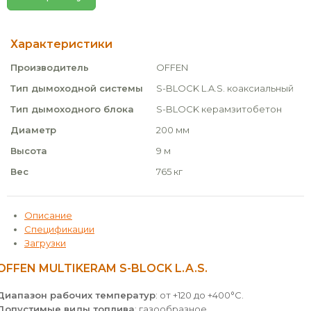
Характеристики
Производитель
OFFEN
Тип дымоходной системы
S-BLOCK L.A.S. коаксиальный
Тип дымоходного блока
S-BLOCK керамзитобетон
Диаметр
200 мм
Высота
9 м
Вес
765 кг
Описание
Спецификации
Загрузки
OFFEN MULTIKERAM S-BLOCK L.A.S.
Диапазон рабочих температур
: от +120 до +400°С.
Допустимые виды топлива
: газообразное.