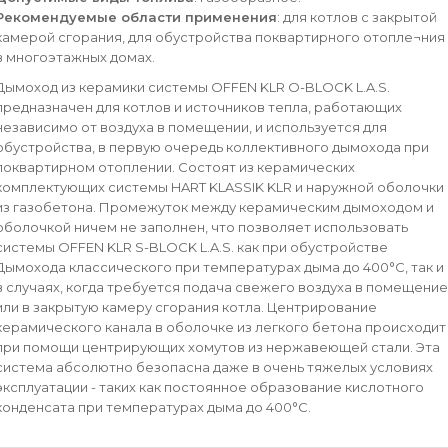
Рекомендуемые области применения
: для котлов с закрытой
камерой сгорания, для обустройства поквартирного отопле¬ния
в многоэтажных домах.
Дымоход из керамики системы OFFEN KLR O-BLOCK L.A.S.
предназначен для котлов и источников тепла, работающих
независимо от воздуха в помещении, и используется для
обустройства, в первую очередь коллективного дымохода при
поквартирном отоплении. Состоят из керамических
комплектующих системы HART KLASSIK KLR и наружной оболочки
из газобетона. Промежуток между керамическим дымоходом и
оболочкой ничем не заполнен, что позволяет использовать
системы OFFEN KLR S-BLOCK L.A.S. как при обустройстве
Дымохода классического при температурах дыма до 400°С, так и
в случаях, когда требуется подача свежего воздуха в помещение
или в закрытую камеру сгорания котла. Центрирование
керамического канала в оболочке из легкого бетона происходит
при помощи центрирующих хомутов из нержавеющей стали. Эта
система абсолютно безопасна даже в очень тяжелых условиях
эксплуатации - таких как постоянное образование кислотного
конденсата при температурах дыма до 400°С.