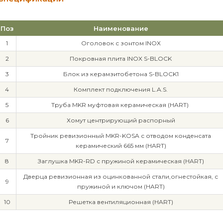
Поз
Наименование
1
Оголовок с зонтом INOX
2
Покровная плита INOX S-BLOCK
3
Блок из керамзитобетона S-BLOCK1
4
Комплект подключения L.A.S.
5
Труба MKR муфтовая керамическая (HART)
6
Хомут центрирующий распорный
Тройник ревизионный MKR-KOSA с отводом конденсата
7
керамический 665 мм (HART)
8
Заглушка MKR-RD с пружиной керамическая (HART)
Дверца ревизионная из оцинкованной стали,огнестойкая, с
9
пружиной и ключом (HART)
10
Решетка вентиляционная (HART)