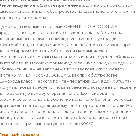
Рекомендуемые области применения
: для котлов с закрытой
камерой сгорания, для обустройства поквартирного отопле¬ния
в многоэтажных домах.
Дымоход из керамики системы OFFEN KLR O-BLOCK L.A.S.
предназначен для котлов и источников тепла, работающих
независимо от воздуха в помещении, и используется для
обустройства, в первую очередь коллективного дымохода при
поквартирном отоплении. Состоят из керамических
комплектующих системы HART KLASSIK KLR и наружной оболочки
из газобетона. Промежуток между керамическим дымоходом и
оболочкой ничем не заполнен, что позволяет использовать
системы OFFEN KLR S-BLOCK L.A.S. как при обустройстве
Дымохода классического при температурах дыма до 400°С, так и
в случаях, когда требуется подача свежего воздуха в помещение
или в закрытую камеру сгорания котла. Центрирование
керамического канала в оболочке из легкого бетона происходит
при помощи центрирующих хомутов из нержавеющей стали. Эта
система абсолютно безопасна даже в очень тяжелых условиях
эксплуатации - таких как постоянное образование кислотного
конденсата при температурах дыма до 400°С.
Спецификации