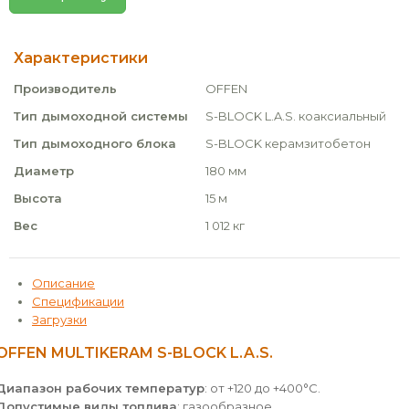
Характеристики
Производитель
OFFEN
Тип дымоходной системы
S-BLOCK L.A.S. коаксиальный
Тип дымоходного блока
S-BLOCK керамзитобетон
Диаметр
180 мм
Высота
15 м
Вес
1 012 кг
Описание
Спецификации
Загрузки
OFFEN MULTIKERAM S-BLOCK L.A.S.
Диапазон рабочих температур
: от +120 до +400°С.
Допустимые виды топлива
: газообразное.