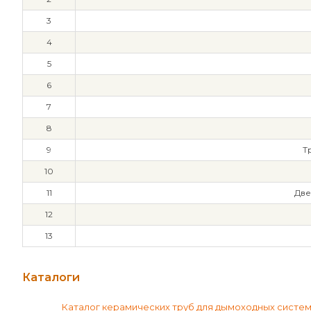
3
4
5
6
7
8
9
Т
10
11
Две
12
13
Каталоги
Каталог керамических труб для дымоходных систе