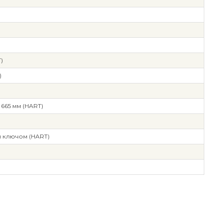
)
)
665 мм (HART)
и ключом (HART)