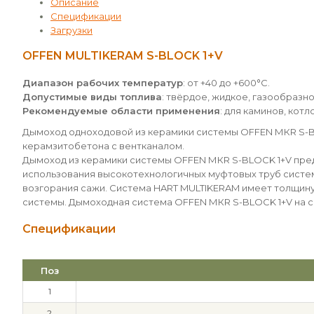
Описание
Спецификации
Загрузки
OFFEN MULTIKERAM S-BLOCK 1+V
Диапазон рабочих температур
: от +40 до +600°С.
Допустимые виды топлива
: твёрдое, жидкое, газообразно
Рекомендуемые области применения
: для каминов, кот
Дымоход одноходовой из керамики системы OFFEN МКR S-B
керамзитобетона с вентканалом.
Дымоход из керамики системы OFFEN МКR S-BLOCK 1+V предн
использования высокотехнологичных муфтовых труб систем
возгорания сажи. Система HART MULTIKERAM имеет толщину 
системы. Дымоходная система OFFEN МКR S-BLOCK 1+V на 
Спецификации
Поз
1
2