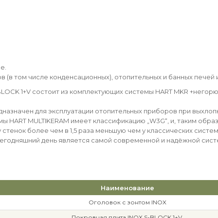
е.
лов (в том числе конденсационных), отопительных и банных печей
LOCK 1+V состоит из комплектующих системы HART MKR +негорю
азначен для эксплуатации отопительных приборов при выхлопны
ы HART MULTIKERAM имеет классификацию „W3G“, и, таким образ
стенок более чем в 1,5 раза меньшую чем у классических сист
сегодняшний день является самой современной и надёжной сис
Наименование
Оголовок с зонтом INOX
Покровная плита INOX S-BLOCK 1+V