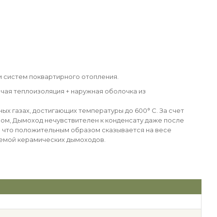
 и систем поквартирного отопления.
чая теплоизоляция + наружная оболочка из
х газах, достигающих температуры до 600° C. За счет
ом, Дымоход нечувствителен к конденсату даже после
ем что положительным образом сказывается на весе
темой керамических дымоходов.