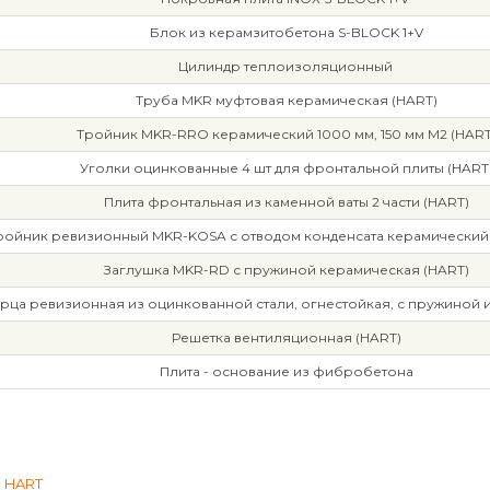
Блок из керамзитобетона S-BLOCK 1+V
Цилиндр теплоизоляционный
Труба MKR муфтовая керамическая (HART)
Тройник MKR-RRO керамический 1000 мм, 150 мм М2 (HART
Уголки оцинкованные 4 шт для фронтальной плиты (HART
Плита фронтальная из каменной ваты 2 части (HART)
ройник ревизионный MKR-KOSA с отводом конденсата керамический 
Заглушка MKR-RD с пружиной керамическая (HART)
рца ревизионная из оцинкованной стали, огнестойкая, с пружиной 
Решетка вентиляционная (HART)
Плита - основание из фибробетона
м HART