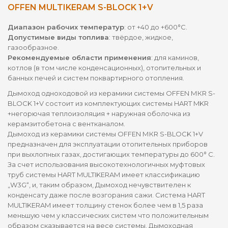
OFFEN MULTIKERAM S-BLOCK 1+V
Диапазон рабочих температур
: от +40 до +600°С.
Допустимые виды топлива
: твёрдое, жидкое,
газообразное.
Рекомендуемые области применения
: для каминов,
котлов (в том числе конденсационных), отопительных и
банных печей и систем поквартирного отопления.
Дымоход одноходовой из керамики системы OFFEN МКR S-
BLOCK 1+V состоит из комплектующих системы HART MKR
+негорючая теплоизоляция + наружная оболочка из
керамзитобетона с вентканалом.
Дымоход из керамики системы OFFEN МКR S-BLOCK 1+V
предназначен для эксплуатации отопительных приборов
при выхлопных газах, достигающих температуры до 600° C.
За счет использования высокотехнологичных муфтовых
труб системы HART MULTIKERAM имеет классификацию
„W3G“, и, таким образом, Дымоход нечувствителен к
конденсату даже после возгорания сажи. Система HART
MULTIKERAM имеет толщину стенок более чем в 1,5 раза
меньшую чем у классических систем что положительным
образом сказывается на весе системы. Дымоходная