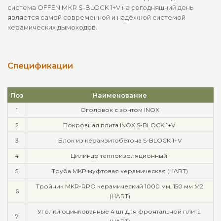
система OFFEN МКR S-BLOCK 1+V на сегодняшний день
является самой современной и надёжной системой
керамических дымоходов.
Спецификации
Поз
Наименование
1
Оголовок с зонтом INOX
2
Покровная плита INOX S-BLOCK 1+V
3
Блок из керамзитобетона S-BLOCK 1+V
4
Цилиндр теплоизоляционный
5
Труба MKR муфтовая керамическая (HART)
Тройник MKR-RRO керамический 1000 мм, 150 мм М2
6
(HART)
Уголки оцинкованные 4 шт для фронтальной плиты
7