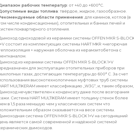
Диапазон рабочих температур
: от +40 до +600°С.
Допустимые виды топлива
: твёрдое, жидкое, газообразное.
Рекомендуемые области применения
: для каминов, котлов (в
том числе конденсационных), отопительных и банных печей и
систем поквартирного отопления.
Дымоход одноходовой из керамики системы OFFEN МКR S-BLOC
1+V состоит из комплектующих системы HART MKR +негорючая
теплоизоляция + наружная оболочка из керамзитобетона с
вентканалом.
Дымоход из керамики системы OFFEN МКR S-BLOCK 1+V
предназначен для эксплуатации отопительных приборов при
выхлопных газах, достигающих температуры до 600° C. За счет
использования высокотехнологичных муфтовых труб системы
HART MULTIKERAM имеет классификацию „W3G“, и, таким образом,
Дымоход нечувствителен к конденсату даже после возгорания
сажи. Система HART MULTIKERAM имеет толщину стенок более
чем в 1,5 раза меньшую чем у классических систем что
положительным образом сказывается на весе системы.
Дымоходная система OFFEN МКR S-BLOCK 1+V на сегодняшний
день является самой современной и надёжной системой
керамических дымоходов.