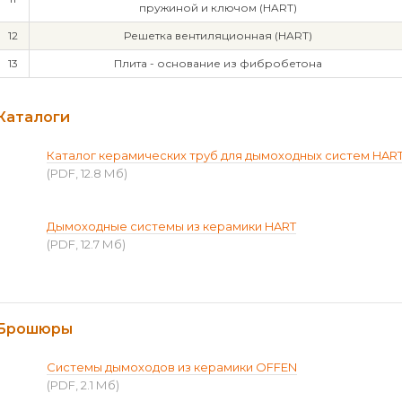
пружиной и ключом (HART)
12
Решетка вентиляционная (HART)
13
Плита - основание из фибробетона
Каталоги
Каталог керамических труб для дымоходных систем HAR
(PDF, 12.8 Мб)
Дымоходные системы из керамики HART
(PDF, 12.7 Мб)
Брошюры
Системы дымоходов из керамики OFFEN
(PDF, 2.1 Мб)