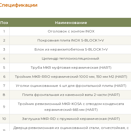
Спецификации
Поз
Наименование
1
Оголовок с зонтом INOX
2
Покровная плита INOX S-BLOCK 1+V
3
Блок из керамзитобетона S-BLOCK 1+V
4
Цилиндр теплоизоляционный
5
Труба MKR муфтовая керамическая (HART)
6
Тройник MKR-RRO керамический 1000 мм, 150 мм М2 (HART)
7
Уголки оцинкованные 4 шт для фронтальной плиты (HART)
8
Плита фронтальная из каменной ваты 2 части (HART)
Тройник ревизионный MKR-KOSA с отводом конденсата
9
керамический 665 мм (HART)
10
Заглушка MKR-RD с пружиной керамическая (HART)
Дверца ревизионная из оцинкованной стали, огнестойкая, с
11