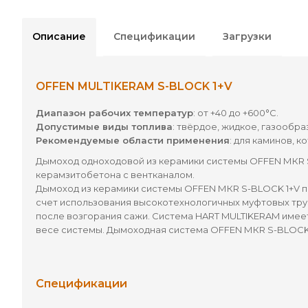
Описание
Спецификации
Загрузки
OFFEN MULTIKERAM S-BLOCK 1+V
Диапазон рабочих температур
: от +40 до +600°С.
Допустимые виды топлива
: твёрдое, жидкое, газообра
Рекомендуемые области применения
: для каминов, 
Дымоход одноходовой из керамики системы OFFEN МКR S
керамзитобетона с вентканалом.
Дымоход из керамики системы OFFEN МКR S-BLOCK 1+V пр
счет использования высокотехнологичных муфтовых тру
после возгорания сажи. Система HART MULTIKERAM имеет
весе системы. Дымоходная система OFFEN МКR S-BLOCK 
Спецификации