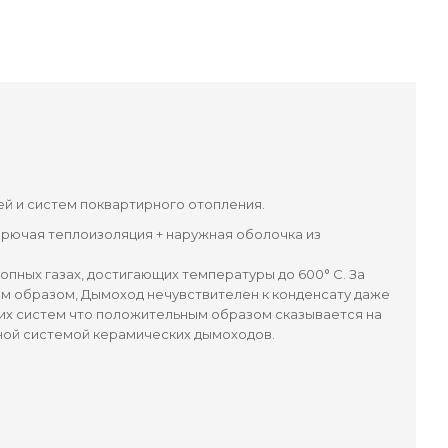
чей и систем поквартирного отопления.
рючая теплоизоляция + наружная оболочка из
пных газах, достигающих температуры до 600° C. За
им образом, Дымоход нечувствителен к конденсату даже
ких систем что положительным образом сказывается на
ной системой керамических дымоходов.