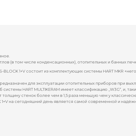
зное.
котлов (в том числе конденсационных), отопительных и банных пе
-BLOCK 1+V состоит из комплектующих системы HART MKR +него
едназначен для эксплуатации отопительных приборов при выхло
б системы HART MULTIKERAM имеет классификацию „W3G“, и, так
 толщину стенок более чем в 1,5 раза меньшую чем у классичес
1+V на сегодняшний день является самой современной и надёж