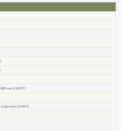
)
)
65 мм (HART)
 ключом (HART)