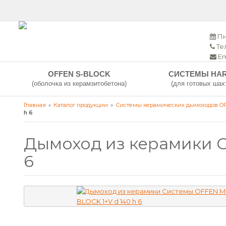
Пн
Тел
Em
OFFEN S-BLOCK
СИСТЕМЫ HA
(оболочка из керамзитобетона)
(для готовых шах
Главная
Каталог продукции
Системы керамических дымоходов O
h 6
Дымоход из керамики 
6