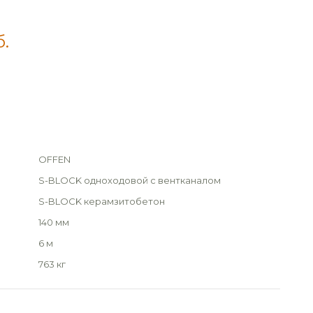
б.
OFFEN
S-BLOCK одноходовой с вентканалом
S-BLOCK керамзитобетон
140 мм
6 м
763 кг