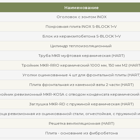
Наименование
Оголовок с зонтом INOX
Покровная плита INOX S-BLOCK 1+V
Блок из керамзитобетона S-BLOCK 1+V
Цилиндр теплоизоляционный
Труба MKR муфтовая керамическая (HART)
Тройник MKR-RRO керамический 1000 мм, 150 мм М2 (HART
Уголки оцинкованные 4 шт для фронтальной плиты (HART
Плита фронтальная из каменной ваты 2 части (HART)
ройник ревизионный MKR-KOSA с отводом конденсата керамический 6
Заглушка MKR-RD с пружиной керамическая (HART)
рца ревизионная из оцинкованной стали, огнестойкая, с пружиной и
Решетка вентиляционная (HART)
Плита - основание из фибробетона