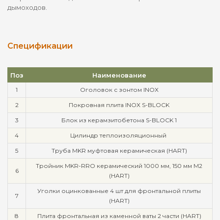
дымоходов.
Спецификации
Поз
Наименование
1
Оголовок с зонтом INOX
2
Покровная плита INOX S-BLOCK
3
Блок из керамзитобетона S-BLOCK 1
4
Цилиндр теплоизоляционный
5
Труба MKR муфтовая керамическая (HART)
Тройник MKR-RRO керамический 1000 мм, 150 мм М2
6
(HART)
Уголки оцинкованные 4 шт для фронтальной плиты
7
(HART)
8
Плита фронтальная из каменной ваты 2 части (HART)