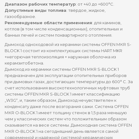
Диапазон рабочих температур
: от +40 до +600°С.
Допустимые виды топлива
: твёрдое, жидкое,
газообразное.
Рекомендуемые области применения
: для каминов,
котлов (в том числе конденсационных), отопительных и
банных печей и систем поквартирного отопления.
Дымоход одноходовой из керамики системы OFFEN МКR S-
BLOCK 1 состоит из комплектующих системы HART MKR
+негорючая теплоизоляция + наружная оболочка из
керамзитобетона.
Дымоход из керамики системы OFFEN МКR S-BLOCK 1
предназначен для эксплуатации отопительных приборов
при дымовых газах, достигающих температуры до 600° C. За
счет использования высокотехнологичных муфтовых труб
системы OFFEN МКR S-BLOCK 1 имеет классификацию
„W3G“, и, таким образом, Дымоход нечувствителен к
конденсату даже после возгорания сажи. Система OFFEN
МКR O-BLOCK 1 имеет толщину стенок в 1,5 раза меньшую
чем у классических систем что положительным образом
сказывается на весе системы. Дымоходная система OFFEN
МКR O-BLOCK 1 на сегодняшний день является самой
современной и надёжной системой керамических