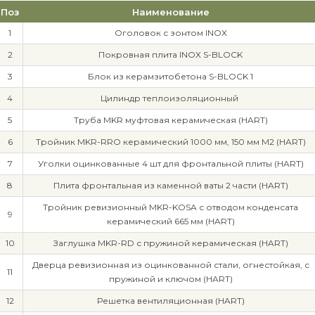
Поз
Наименование
1
Оголовок с зонтом INOX
2
Покровная плита INOX S-BLOCK
3
Блок из керамзитобетона S-BLOCK 1
4
Цилиндр теплоизоляционный
5
Труба MKR муфтовая керамическая (HART)
6
Тройник MKR-RRO керамический 1000 мм, 150 мм М2 (HART)
7
Уголки оцинкованные 4 шт для фронтальной плиты (HART)
8
Плита фронтальная из каменной ваты 2 части (HART)
Тройник ревизионный MKR-KOSA с отводом конденсата
9
керамический 665 мм (HART)
10
Заглушка MKR-RD с пружиной керамическая (HART)
Дверца ревизионная из оцинкованной стали, огнестойкая, с
11
пружиной и ключом (HART)
12
Решетка вентиляционная (HART)