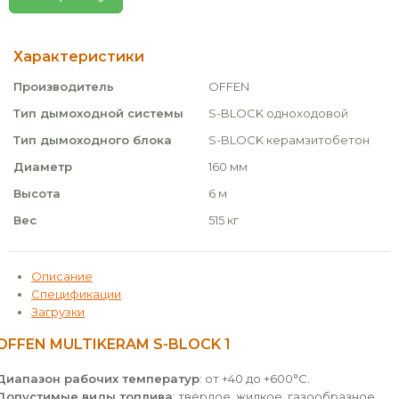
Характеристики
Производитель
OFFEN
Тип дымоходной системы
S-BLOCK одноходовой
Тип дымоходного блока
S-BLOCK керамзитобетон
Диаметр
160 мм
Высота
6 м
Вес
515 кг
Описание
Спецификации
Загрузки
OFFEN MULTIKERAM S-BLOCK 1
Диапазон рабочих температур
: от +40 до +600°С.
Допустимые виды топлива
: твёрдое, жидкое, газообразное.