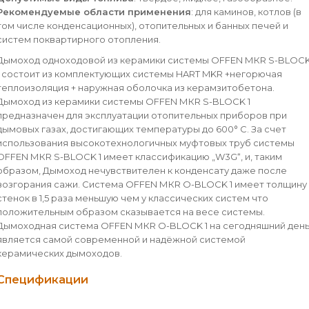
Рекомендуемые области применения
: для каминов, котлов (в
том числе конденсационных), отопительных и банных печей и
систем поквартирного отопления.
Дымоход одноходовой из керамики системы OFFEN МКR S-BLOC
1 состоит из комплектующих системы HART MKR +негорючая
теплоизоляция + наружная оболочка из керамзитобетона.
Дымоход из керамики системы OFFEN МКR S-BLOCK 1
предназначен для эксплуатации отопительных приборов при
дымовых газах, достигающих температуры до 600° C. За счет
использования высокотехнологичных муфтовых труб системы
OFFEN МКR S-BLOCK 1 имеет классификацию „W3G“, и, таким
образом, Дымоход нечувствителен к конденсату даже после
возгорания сажи. Система OFFEN МКR O-BLOCK 1 имеет толщину
стенок в 1,5 раза меньшую чем у классических систем что
положительным образом сказывается на весе системы.
Дымоходная система OFFEN МКR O-BLOCK 1 на сегодняшний ден
является самой современной и надёжной системой
керамических дымоходов.
Спецификации