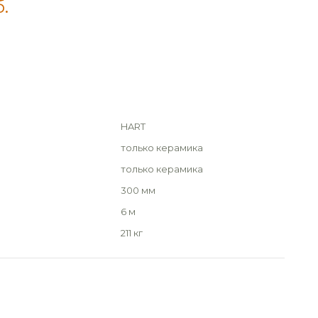
б.
HART
только керамика
только керамика
300 мм
6 м
211 кг