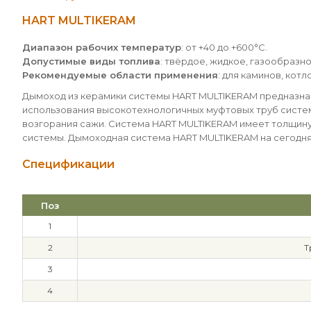
HART MULTIKERAM
Диапазон рабочих температур
: от +40 до +600°С.
Допустимые виды топлива
: твёрдое, жидкое, газообразно
Рекомендуемые области применения
: для каминов, кот
Дымоход из керамики системы HART MULTIKERAM предназначе
использования высокотехнологичных муфтовых труб систем
возгорания сажи. Система HART MULTIKERAM имеет толщину 
системы. Дымоходная система HART MULTIKERAM на сегодн
Спецификации
Поз
1
2
Т
3
4