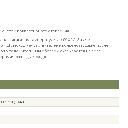
 и систем поквартирного отопления.
 достигающих температуры до 600° C. За счет
ом, Дымоход нечувствителен к конденсату даже после
ем что положительным образом сказывается на весе
керамических дымоходов.
665 мм (HART)
T)