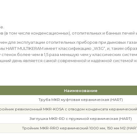
е.
лов (в том числе конденсационных), отопительных и банных печей
н для эксплуатации отопительных приборов при дымовых газах,
ы HART MULTIKERAM имеет классификацию „W3G“, и, таким образ
стенок более чем в 1,5 раза меньшую чем у классических сист
яшний день является самой современной и надёжной системой 
Наименование
Труба MKR муфтовая керамическая (HART)
ройник ревизионный MKR-KOSA с отводом конденсата керамический 
Заглушка MKR-RD с пружиной керамическая (HART)
Тройник MKR-RRO керамический 1000 мм, 150 мм М2 (HAR