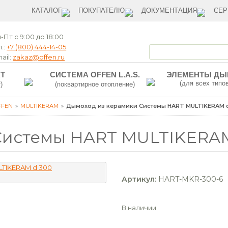
КАТАЛОГ
ПОКУПАТЕЛЮ
ДОКУМЕНТАЦИЯ
СЕР
-Пт с 9:00 до 18:00
.:
+7 (800) 444-14-05
ail:
zakaz@offen.ru
T
СИСТЕМА OFFEN L.A.S.
ЭЛЕМЕНТЫ Д
(для всех типо
)
(поквартирное отопление)
FFEN
MULTIKERAM
Дымоход из керамики Системы HART MULTIKERAM d
Системы HART MULTIKERAM 
Артикул:
HART-MKR-300-6
В наличии