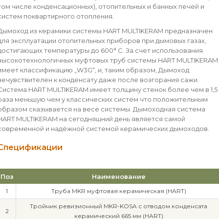
том числе конденсационных), отопительных и банных печей и
систем поквартирного отопления.
Дымоход из керамики системы HART MULTIKERAM предназначен
для эксплуатации отопительных приборов при дымовых газах,
достигающих температуры до 600° C. За счет использования
высокотехнологичных муфтовых труб системы HART MULTIKERAM
имеет классификацию „W3G“, и, таким образом, Дымоход
нечувствителен к конденсату даже после возгорания сажи.
Система HART MULTIKERAM имеет толщину стенок более чем в 1,5
раза меньшую чем у классических систем что положительным
образом сказывается на весе системы. Дымоходная система
HART MULTIKERAM на сегодняшний день является самой
современной и надёжной системой керамических дымоходов.
Спецификации
Поз
Наименование
1
Труба MKR муфтовая керамическая (HART)
Тройник ревизионный MKR-KOSA с отводом конденсата
2
керамический 665 мм (HART)