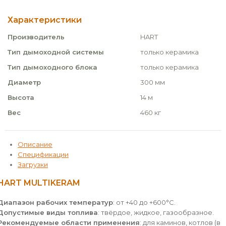
Характеристики
Производитель
HART
Тип дымоходной системы
только керамика
Тип дымоходного блока
только керамика
Диаметр
300 мм
Высота
14 м
Вес
460 кг
Описание
Спецификации
Загрузки
HART MULTIKERAM
Диапазон рабочих температур
: от +40 до +600°С.
Допустимые виды топлива
: твёрдое, жидкое, газообразное.
Рекомендуемые области применения
: для каминов, котлов (в