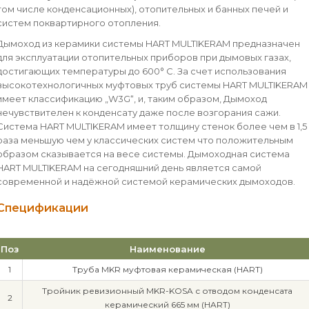
том числе конденсационных), отопительных и банных печей и
систем поквартирного отопления.
Дымоход из керамики системы HART MULTIKERAM предназначен
для эксплуатации отопительных приборов при дымовых газах,
достигающих температуры до 600° C. За счет использования
высокотехнологичных муфтовых труб системы HART MULTIKERAM
имеет классификацию „W3G“, и, таким образом, Дымоход
нечувствителен к конденсату даже после возгорания сажи.
Система HART MULTIKERAM имеет толщину стенок более чем в 1,5
раза меньшую чем у классических систем что положительным
образом сказывается на весе системы. Дымоходная система
HART MULTIKERAM на сегодняшний день является самой
современной и надёжной системой керамических дымоходов.
Спецификации
Поз
Наименование
1
Труба MKR муфтовая керамическая (HART)
Тройник ревизионный MKR-KOSA с отводом конденсата
2
керамический 665 мм (HART)