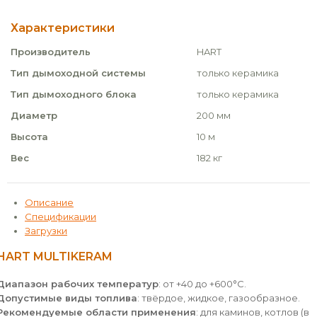
Характеристики
Производитель
HART
Тип дымоходной системы
только керамика
Тип дымоходного блока
только керамика
Диаметр
200 мм
Высота
10 м
Вес
182 кг
Описание
Спецификации
Загрузки
HART MULTIKERAM
Диапазон рабочих температур
: от +40 до +600°С.
Допустимые виды топлива
: твёрдое, жидкое, газообразное.
Рекомендуемые области применения
: для каминов, котлов (в