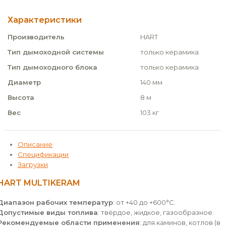
Характеристики
Производитель
HART
Тип дымоходной системы
только керамика
Тип дымоходного блока
только керамика
Диаметр
140 мм
Высота
8 м
Вес
103 кг
Описание
Спецификации
Загрузки
HART MULTIKERAM
Диапазон рабочих температур
: от +40 до +600°С.
Допустимые виды топлива
: твёрдое, жидкое, газообразное.
Рекомендуемые области применения
: для каминов, котлов (в