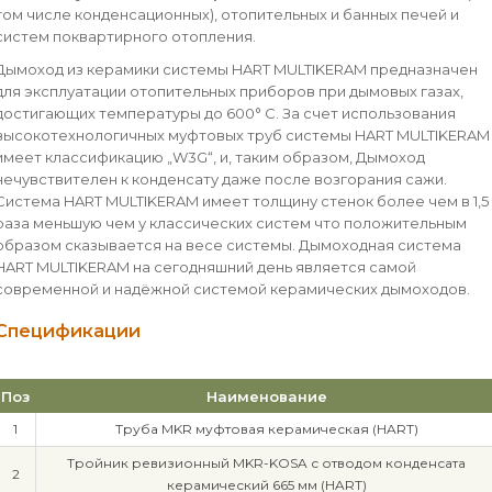
том числе конденсационных), отопительных и банных печей и
систем поквартирного отопления.
Дымоход из керамики системы HART MULTIKERAM предназначен
для эксплуатации отопительных приборов при дымовых газах,
достигающих температуры до 600° C. За счет использования
высокотехнологичных муфтовых труб системы HART MULTIKERAM
имеет классификацию „W3G“, и, таким образом, Дымоход
нечувствителен к конденсату даже после возгорания сажи.
Система HART MULTIKERAM имеет толщину стенок более чем в 1,5
раза меньшую чем у классических систем что положительным
образом сказывается на весе системы. Дымоходная система
HART MULTIKERAM на сегодняшний день является самой
современной и надёжной системой керамических дымоходов.
Спецификации
Поз
Наименование
1
Труба MKR муфтовая керамическая (HART)
Тройник ревизионный MKR-KOSA с отводом конденсата
2
керамический 665 мм (HART)