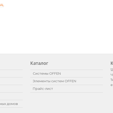
SAL
Каталог
1
Системы OFFEN
Ч
Т
Элементы систем OFFEN
e
Прайс-лист
ных домов