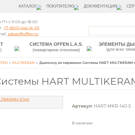
КАТАЛОГ
ПОКУПАТЕЛЮ
ДОКУМЕНТАЦИЯ
СЕР
-Пт с 9:00 до 18:00
.:
+7 (800) 444-14-05
ail:
zakaz@offen.ru
T
СИСТЕМА OFFEN L.A.S.
ЭЛЕМЕНТЫ Д
(для всех типо
)
(поквартирное отопление)
FFEN
MULTIKERAM
Дымоход из керамики Системы HART MULTIKERAM d 
Системы HART MULTIKERAM 
Артикул:
HART-MKR-140-5
В наличии