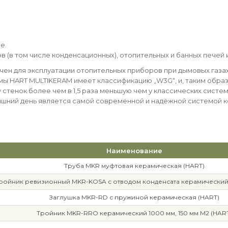
е.
лов (в том числе конденсационных), отопительных и банных печей
н для эксплуатации отопительных приборов при дымовых газах,
ы HART MULTIKERAM имеет классификацию „W3G“, и, таким образ
стенок более чем в 1,5 раза меньшую чем у классических сист
яшний день является самой современной и надёжной системой 
Наименование
Труба MKR муфтовая керамическая (HART)
ройник ревизионный MKR-KOSA с отводом конденсата керамический 
Заглушка MKR-RD с пружиной керамическая (HART)
Тройник MKR-RRO керамический 1000 мм, 150 мм М2 (HAR