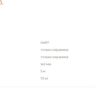
б.
HART
только керамика
только керамика
140 мм
5 м
70 кг