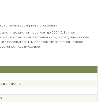
 и систем поквартирного отопления.
 достигающих температуры до 600° C. За счет
ом, Дымоход нечувствителен к конденсату даже после
ем что положительным образом сказывается на весе
керамических дымоходов.
665 мм (HART)
T)