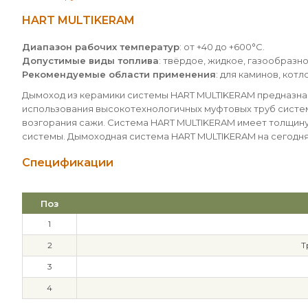
HART MULTIKERAM
Диапазон рабочих температур
: от +40 до +600°С.
Допустимые виды топлива
: твёрдое, жидкое, газообразно
Рекомендуемые области применения
: для каминов, кот
Дымоход из керамики системы HART MULTIKERAM предназначе
использования высокотехнологичных муфтовых труб систем
возгорания сажи. Система HART MULTIKERAM имеет толщину 
системы. Дымоходная система HART MULTIKERAM на сегодн
Спецификации
Поз
1
2
Т
3
4