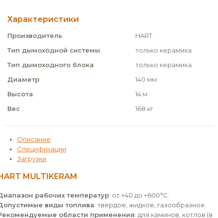
Характеристики
Производитель
HART
Тип дымоходной системы
только керамика
Тип дымоходного блока
только керамика
Диаметр
140 мм
Высота
14 м
Вес
168 кг
Описание
Спецификации
Загрузки
HART MULTIKERAM
Диапазон рабочих температур
: от +40 до +600°С.
Допустимые виды топлива
: твёрдое, жидкое, газообразное.
Рекомендуемые области применения
: для каминов, котлов (в