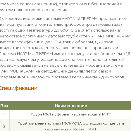
том числе конденсационных), отопительных и банных печей и
систем поквартирного отопления.
Дымоход из керамики системы HART MULTIKERAM предназначен
для эксплуатации отопительных приборов при дымовых газах,
достигающих температуры до 600° C. За счет использования
высокотехнологичных муфтовых труб системы HART MULTIKERAM
имеет классификацию „W3G“, и, таким образом, Дымоход
нечувствителен к конденсату даже после возгорания сажи.
Система HART MULTIKERAM имеет толщину стенок более чем в 1,5
раза меньшую чем у классических систем что положительным
образом сказывается на весе системы. Дымоходная система
HART MULTIKERAM на сегодняшний день является самой
современной и надёжной системой керамических дымоходов.
Спецификации
Поз
Наименование
1
Труба MKR муфтовая керамическая (HART)
Тройник ревизионный MKR-KOSA с отводом конденсата
2
керамический 665 мм (HART)