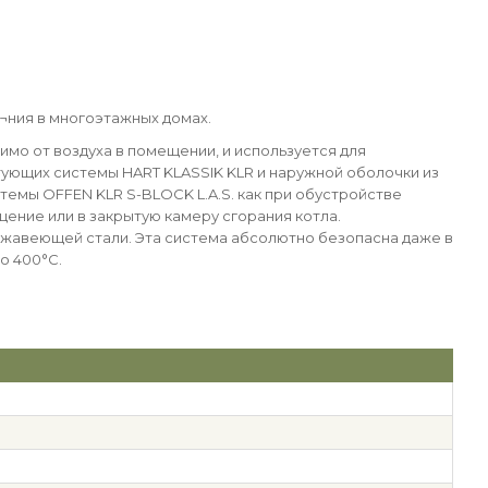
е¬ния в многоэтажных домах.
имо от воздуха в помещении, и используется для
тующих системы HART KLASSIK KLR и наружной оболочки из
емы OFFEN KLR S-BLOCK L.A.S. как при обустройстве
щение или в закрытую камеру сгорания котла.
ржавеющей стали. Эта система абсолютно безопасна даже в
о 400°С.