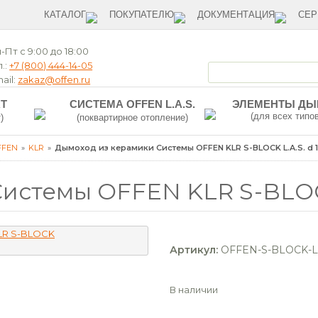
КАТАЛОГ
ПОКУПАТЕЛЮ
ДОКУМЕНТАЦИЯ
СЕР
-Пт с 9:00 до 18:00
.:
+7 (800) 444-14-05
ail:
zakaz@offen.ru
T
СИСТЕМА OFFEN L.A.S.
ЭЛЕМЕНТЫ Д
(для всех типо
)
(поквартирное отопление)
FFEN
KLR
Дымоход из керамики Системы OFFEN KLR S-BLOCK L.A.S. d 1
истемы OFFEN KLR S-BLOCK 
Артикул:
OFFEN-S-BLOCK-L
В наличии