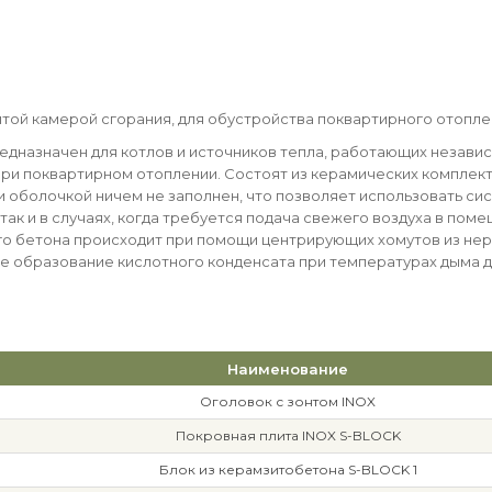
рытой камерой сгорания, для обустройства поквартирного отопл
едназначен для котлов и источников тепла, работающих независ
при поквартирном отоплении. Состоят из керамических комплек
оболочкой ничем не заполнен, что позволяет использовать сист
ак и в случаях, когда требуется подача свежего воздуха в поме
го бетона происходит при помощи центрирующих хомутов из не
ое образование кислотного конденсата при температурах дыма д
Наименование
Оголовок с зонтом INOX
Покровная плита INOX S-BLOCK
Блок из керамзитобетона S-BLOCK 1