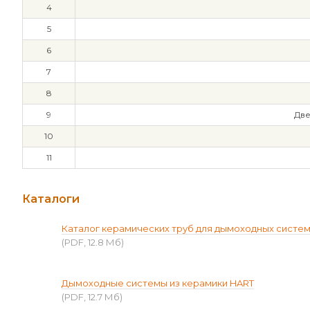
4
5
6
7
8
9
Две
10
11
Каталоги
Каталог керамических труб для дымоходных систе
(PDF, 12.8 Мб)
Дымоходные системы из керамики HART
(PDF, 12.7 Мб)