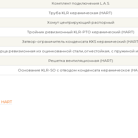
Комплект подключения L.A.S.
Труба KLR керамическая (HART)
Хомут центрирующий распорный
Тройник ревизионный KLR-PTO керамический (HART)
Затвор-ограничитель конденсата KKS керамический (HART
рца ревизионная из оцинкованной стали,огнестойкая, с пружиной и
Решетка вентиляционная (HART)
Основание KLR-SO с отводом конденсата керамическое (HA
м HART