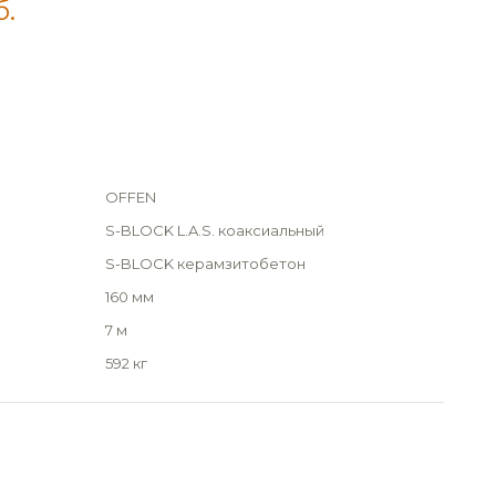
б.
OFFEN
S-BLOCK L.A.S. коаксиальный
S-BLOCK керамзитобетон
160 мм
7 м
592 кг