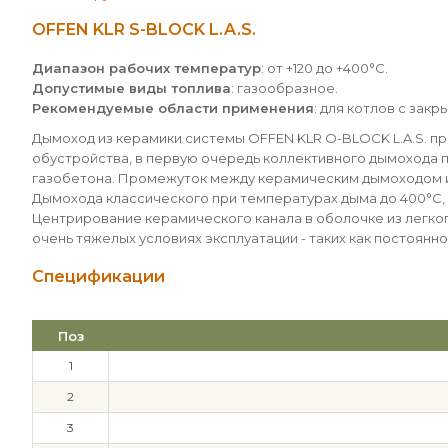
OFFEN KLR S-BLOCK L.A.S.
Диапазон рабочих температур
: от +120 до +400°С.
Допустимые виды топлива
: газообразное.
Рекомендуемые области применения
: для котлов с зак
Дымоход из керамики системы OFFEN KLR O-BLOCK L.A.S. пр
обустройства, в первую очередь коллективного дымохода 
газобетона. Промежуток между керамическим дымоходом и 
Дымохода классического при температурах дыма до 400°С, т
Центрирование керамического канала в оболочке из легко
очень тяжелых условиях эксплуатации - таких как постоянн
Спецификации
Поз
1
2
3