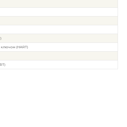
)
 ключом (HART)
RT)