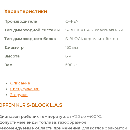
Характеристики
Производитель
OFFEN
Тип дымоходной системы
S-BLOCK L.A.S. коаксиальный
Тип дымоходного блока
S-BLOCK керамзитобетон
Диаметр
160 мм
Высота
6 м
Вес
508 кг
Описание
Спецификации
Загрузки
OFFEN KLR S-BLOCK L.A.S.
Диапазон рабочих температур
: от +120 до +400°С.
Допустимые виды топлива
: газообразное.
Рекомендуемые области применения
: для котлов с закрытой