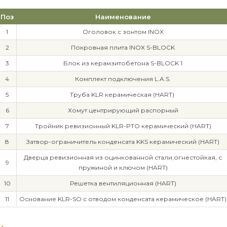
Поз
Наименование
1
Оголовок с зонтом INOX
2
Покровная плита INOX S-BLOCK
3
Блок из керамзитобетона S-BLOCK 1
4
Комплект подключения L.A.S.
5
Труба KLR керамическая (HART)
6
Хомут центрирующий распорный
7
Тройник ревизионный KLR-PTO керамический (HART)
8
Затвор-ограничитель конденсата KKS керамический (HART)
Дверца ревизионная из оцинкованной стали,огнестойкая, с
9
пружиной и ключом (HART)
10
Решетка вентиляционная (HART)
11
Основание KLR-SO с отводом конденсата керамическое (HART)