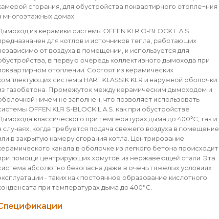
камерой сгорания, для обустройства поквартирного отопле¬ния
в многоэтажных домах.
Дымоход из керамики системы OFFEN KLR O-BLOCK L.A.S.
предназначен для котлов и источников тепла, работающих
независимо от воздуха в помещении, и используется для
обустройства, в первую очередь коллективного дымохода при
поквартирном отоплении. Состоят из керамических
комплектующих системы HART KLASSIK KLR и наружной оболочки
из газобетона. Промежуток между керамическим дымоходом и
оболочкой ничем не заполнен, что позволяет использовать
системы OFFEN KLR S-BLOCK L.A.S. как при обустройстве
Дымохода классического при температурах дыма до 400°С, так и
в случаях, когда требуется подача свежего воздуха в помещение
или в закрытую камеру сгорания котла. Центрирование
керамического канала в оболочке из легкого бетона происходит
при помощи центрирующих хомутов из нержавеющей стали. Эта
система абсолютно безопасна даже в очень тяжелых условиях
эксплуатации - таких как постоянное образование кислотного
конденсата при температурах дыма до 400°С.
Спецификации