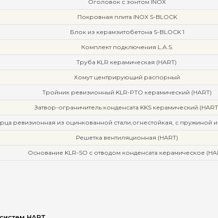
Оголовок с зонтом INOX
Покровная плита INOX S-BLOCK
Блок из керамзитобетона S-BLOCK 1
Комплект подключения L.A.S.
Труба KLR керамическая (HART)
Хомут центрирующий распорный
Тройник ревизионный KLR-PTO керамический (HART)
Затвор-ограничитель конденсата KKS керамический (HART
рца ревизионная из оцинкованной стали,огнестойкая, с пружиной и
Решетка вентиляционная (HART)
Основание KLR-SO с отводом конденсата керамическое (HA
 систем HART