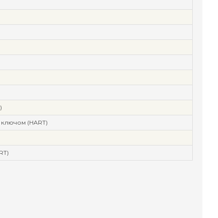
)
 ключом (HART)
RT)