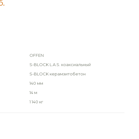
б.
OFFEN
S-BLOCK L.A.S. коаксиальный
S-BLOCK керамзитобетон
140 мм
14 м
1 140 кг