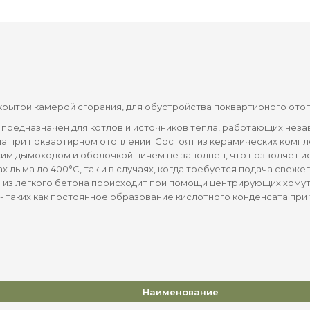
закрытой камерой сгорания, для обустройства поквартирного ото
предназначен для котлов и источников тепла, работающих незав
а при поквартирном отоплении. Состоят из керамических комп
м дымоходом и оболочкой ничем не заполнен, что позволяет исп
дыма до 400°С, так и в случаях, когда требуется подача свеже
е из легкого бетона происходит при помощи центрирующих хому
- таких как постоянное образование кислотного конденсата при
Наименование