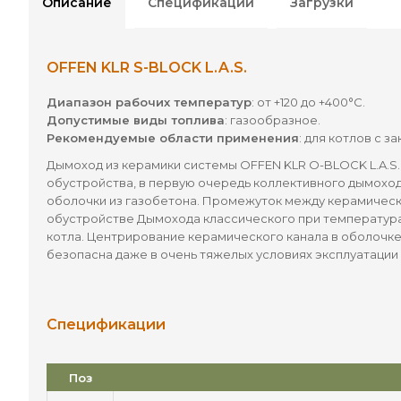
Описание
Спецификации
Загрузки
OFFEN KLR S-BLOCK L.A.S.
Диапазон рабочих температур
: от +120 до +400°С.
Допустимые виды топлива
: газообразное.
Рекомендуемые области применения
: для котлов с 
Дымоход из керамики системы OFFEN KLR O-BLOCK L.A.S. 
обустройства, в первую очередь коллективного дымоход
оболочки из газобетона. Промежуток между керамически
обустройстве Дымохода классического при температурах 
котла. Центрирование керамического канала в оболочк
безопасна даже в очень тяжелых условиях эксплуатации 
Спецификации
Поз