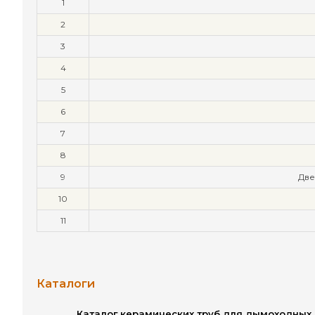
1
2
3
4
5
6
7
8
9
Две
10
11
Каталоги
Каталог керамических труб для дымоходных