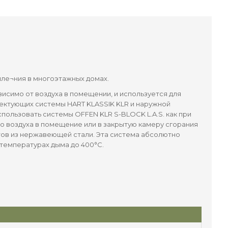
пле¬ния в многоэтажных домах.
исимо от воздуха в помещении, и используется для
лектующих системы HART KLASSIK KLR и наружной
ользовать системы OFFEN KLR S-BLOCK L.A.S. как при
го воздуха в помещение или в закрытую камеру сгорания
тов из нержавеющей стали. Эта система абсолютно
 температурах дыма до 400°С.