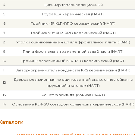
4
Цилиндр теплоизоляционный
5
Труба KLR керамическая (HART)
6
Тройник 45° KLR-RRO керамический (HART)
7
Тройник 90° KLR-RRO керамический (HART)
8
Уголки оцинкованные 4 шт для фронтальной плиты (HART)
9
Плита фронтальная из каменной ваты 2 части (HART)
10
Тройник ревизионный KLR-PTO керамический (HART)
11
Затвор-ограничитель конденсата KKS керамический (HART)
Дверца ревизионная из оцинкованной стали, огнестойкая, с
12
пружиной и ключом (HART)
13
Решетка вентиляционная (HART)
14
Основание KLR-SO сотводом конденсата керамическое (HART)
Каталоги