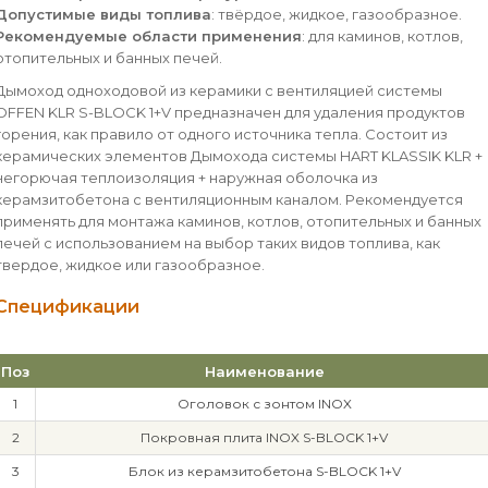
Допустимые виды топлива
: твёрдое, жидкое, газообразное.
Рекомендуемые области применения
: для каминов, котлов,
отопительных и банных печей.
Дымоход одноходовой из керамики с вентиляцией системы
OFFEN KLR S-BLOCK 1+V предназначен для удаления продуктов
горения, как правило от одного источника тепла. Состоит из
керамических элементов Дымохода системы HART KLASSIK KLR +
негорючая теплоизоляция + наружная оболочка из
керамзитобетона с вентиляционным каналом. Рекомендуется
применять для монтажа каминов, котлов, отопительных и банных
печей с использованием на выбор таких видов топлива, как
твердое, жидкое или газообразное.
Спецификации
Поз
Наименование
1
Оголовок с зонтом INOX
2
Покровная плита INOX S-BLOCK 1+V
3
Блок из керамзитобетона S-BLOCK 1+V