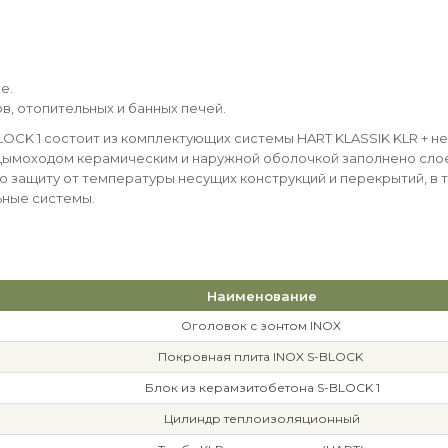
е.
лов, отопительных и банных печей.
OCK 1 состоит из комплектующих системы HART KLASSIK KLR + н
Дымоходом керамическим и наружной оболочкой заполнено слое
 защиту от температуры несущих конструкций и перекрытий, в 
ьные системы.
Наименование
Оголовок с зонтом INOX
Покровная плита INOX S-BLOCK
Блок из керамзитобетона S-BLOCK 1
Цилиндр теплоизоляционный