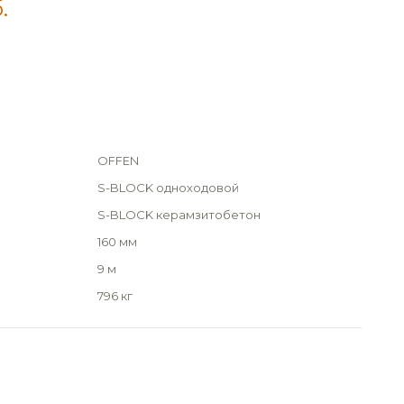
.
OFFEN
S-BLOCK одноходовой
S-BLOCK керамзитобетон
160 мм
9 м
796 кг