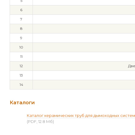
5
6
7
8
9
10
11
12
Две
13
14
Каталоги
Каталог керамических труб для дымоходных систе
(PDF, 12.8 Мб)