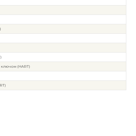
)
)
 ключом (HART)
RT)