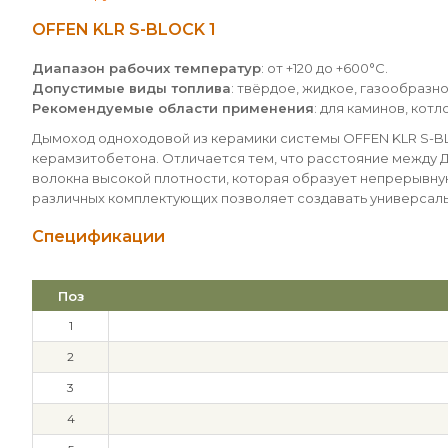
OFFEN KLR S-BLOCK 1
Диапазон рабочих температур
: от +120 до +600°С.
Допустимые виды топлива
: твёрдое, жидкое, газообразно
Рекомендуемые области применения
: для каминов, кот
Дымоход одноходовой из керамики системы OFFEN KLR S-BL
керамзитобетона. Отличается тем, что расстояние между 
волокна высокой плотности, которая образует непрерывную
различных комплектующих позволяет создавать универсал
Спецификации
Поз
1
2
3
4