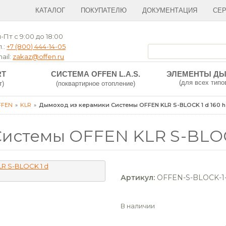
КАТАЛОГ
ПОКУПАТЕЛЮ
ДОКУМЕНТАЦИЯ
СЕ
-Пт с 9:00 до 18:00
.:
+7 (800) 444-14-05
ail:
zakaz@offen.ru
RT
СИСТЕМА OFFEN L.A.S.
ЭЛЕМЕНТЫ Д
(для всех типо
т)
(поквартирное отопление)
FFEN
KLR
Дымоход из керамики Системы OFFEN KLR S-BLOCK 1 d 160 h
истемы OFFEN KLR S-BLOCK
Артикул:
OFFEN-S-BLOCK-1-
В наличии