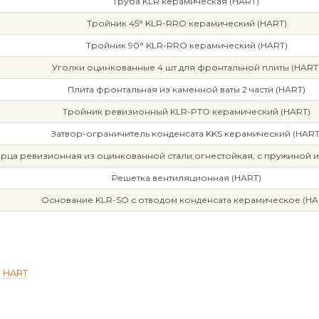
Труба KLR керамическая (HART)
Тройник 45° KLR-RRO керамический (HART)
Тройник 90° KLR-RRO керамический (HART)
Уголки оцинкованные 4 шт для фронтальной плиты (HART
Плита фронтальная из каменной ваты 2 части (HART)
Тройник ревизионный KLR-PTO керамический (HART)
Затвор-ограничитель конденсата KKS керамический (HART
рца ревизионная из оцинкованной стали,огнестойкая, с пружиной и
Решетка вентиляционная (HART)
Основание KLR-SO с отводом конденсата керамическое (HA
м HART