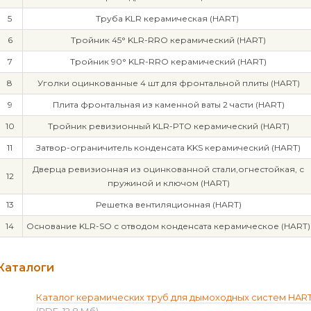
5
Труба KLR керамическая (HART)
6
Тройник 45° KLR-RRO керамический (HART)
7
Тройник 90° KLR-RRO керамический (HART)
8
Уголки оцинкованные 4 шт для фронтальной плиты (HART)
9
Плита фронтальная из каменной ваты 2 части (HART)
10
Тройник ревизионный KLR-PTO керамический (HART)
11
Затвор-ограничитель конденсата KKS керамический (HART)
Дверца ревизионная из оцинкованной стали,огнестойкая, с
12
пружиной и ключом (HART)
13
Решетка вентиляционная (HART)
14
Основание KLR-SO с отводом конденсата керамическое (HART)
Каталоги
Каталог керамических труб для дымоходных систем HAR