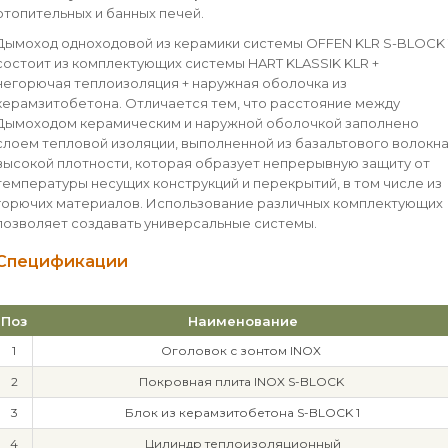
отопительных и банных печей.
Дымоход одноходовой из керамики системы OFFEN KLR S-BLOCK 
состоит из комплектующих системы HART KLASSIK KLR +
негорючая теплоизоляция + наружная оболочка из
керамзитобетона. Отличается тем, что расстояние между
Дымоходом керамическим и наружной оболочкой заполнено
слоем тепловой изоляции, выполненной из базальтового волокн
высокой плотности, которая образует непрерывную защиту от
температуры несущих конструкций и перекрытий, в том числе из
горючих материалов. Использование различных комплектующих
позволяет создавать универсальные системы.
Спецификации
Поз
Наименование
1
Оголовок с зонтом INOX
2
Покровная плита INOX S-BLOCK
3
Блок из керамзитобетона S-BLOCK 1
4
Цилиндр теплоизоляционный