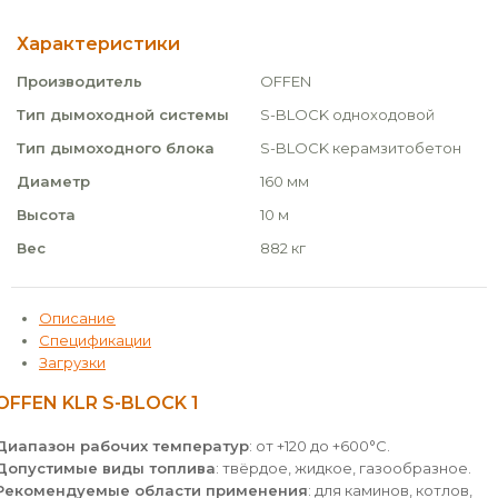
Характеристики
Производитель
OFFEN
Тип дымоходной системы
S-BLOCK одноходовой
Тип дымоходного блока
S-BLOCK керамзитобетон
Диаметр
160 мм
Высота
10 м
Вес
882 кг
Описание
Спецификации
Загрузки
OFFEN KLR S-BLOCK 1
Диапазон рабочих температур
: от +120 до +600°С.
Допустимые виды топлива
: твёрдое, жидкое, газообразное.
Рекомендуемые области применения
: для каминов, котлов,