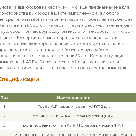
Система дымоходов из керамики HART KLR предназначена для
обустройства дымохода в шахте, выполненной из любого
негорючего материала (кирпича, керамзитобетона, газобетона,
металла и т.п.). Состоит из керамических фасонных элементов и
труб, соединённых друг с другом кислото- и жаростойким клеем
Saurekit. Выдерживает многократное возгорание сажи и
обладает высокой коррозионной стойкостью, что позволяет
производителю гарантировать безупречную работу
керамического дымохода в течении 50 лет! Комплектующие
дымоходов HART KLR служат основой для других систем и
позволяют обустраивать надёжные и долговечные дымоходы.
Спецификации
Поз
Наименование
1
Труба KLR керамическая (HART) 2 шт.
2
Тройник 90° KLR-RRO керамический (HART)
3
Тройник ревизионный KLR-PTO керамический (HART)
4
Затвор-ограничитель конденсата KKS керамический (HART)