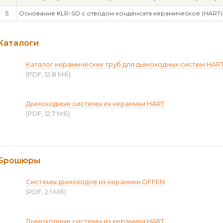
5
Основание KLR-SO с отводом конденсата керамическое (HART)
Каталоги
Каталог керамических труб для дымоходных систем HAR
(PDF, 12.8 Мб)
Дымоходные системы из керамики HART
(PDF, 12.7 Мб)
Брошюры
Системы дымоходов из керамики OFFEN
(PDF, 2.1 Мб)
Дымоходные системы из керамики HART