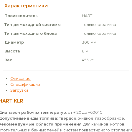
Характеристики
Производитель
HART
Тип дымоходной системы
только керамика
Тип дымоходного блока
только керамика
Диаметр
300 мм
Высота
8 м
Вес
453 кг
Описание
Спецификации
Загрузки
HART KLR
Диапазон рабочих температур
: от +120 до +600°С.
Допустимые виды топлива
: твёрдое, жидкое, газообразное.
Рекомендуемые области применения
: для каминов, котлов,
отопительных и банных печей и систем поквартирного отопления