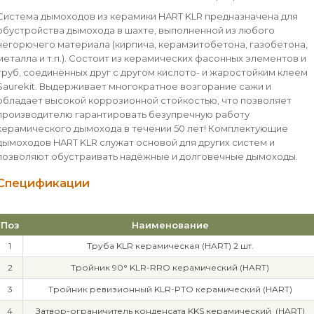
Система дымоходов из керамики HART KLR предназначена для
обустройства дымохода в шахте, выполненной из любого
негорючего материала (кирпича, керамзитобетона, газобетона,
металла и т.п.). Состоит из керамических фасонных элементов и
труб, соединённых друг с другом кислото- и жаростойким клеем
Saurekit. Выдерживает многократное возгорание сажи и
обладает высокой коррозионной стойкостью, что позволяет
производителю гарантировать безупречную работу
керамического дымохода в течении 50 лет! Комплектующие
дымоходов HART KLR служат основой для других систем и
позволяют обустраивать надёжные и долговечные дымоходы.
Спецификации
Поз
Наименование
1
Труба KLR керамическая (HART) 2 шт.
2
Тройник 90° KLR-RRO керамический (HART)
3
Тройник ревизионный KLR-PTO керамический (HART)
4
Затвор-ограничитель конденсата KKS керамический (HART)