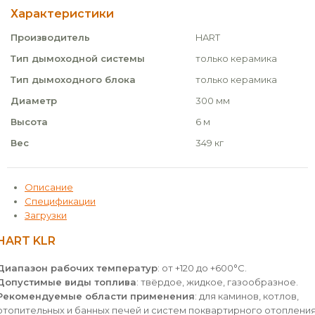
Характеристики
Производитель
HART
Тип дымоходной системы
только керамика
Тип дымоходного блока
только керамика
Диаметр
300 мм
Высота
6 м
Вес
349 кг
Описание
Спецификации
Загрузки
HART KLR
Диапазон рабочих температур
: от +120 до +600°С.
Допустимые виды топлива
: твёрдое, жидкое, газообразное.
Рекомендуемые области применения
: для каминов, котлов,
отопительных и банных печей и систем поквартирного отопления