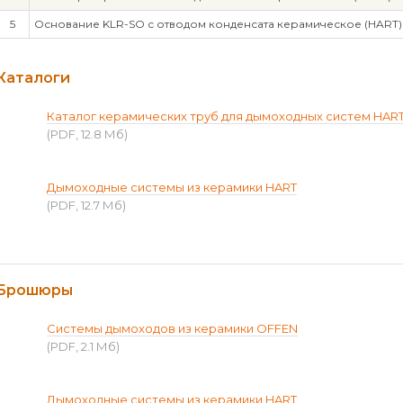
5
Основание KLR-SO с отводом конденсата керамическое (HART)
Каталоги
Каталог керамических труб для дымоходных систем HAR
(PDF, 12.8 Мб)
Дымоходные системы из керамики HART
(PDF, 12.7 Мб)
Брошюры
Системы дымоходов из керамики OFFEN
(PDF, 2.1 Мб)
Дымоходные системы из керамики HART