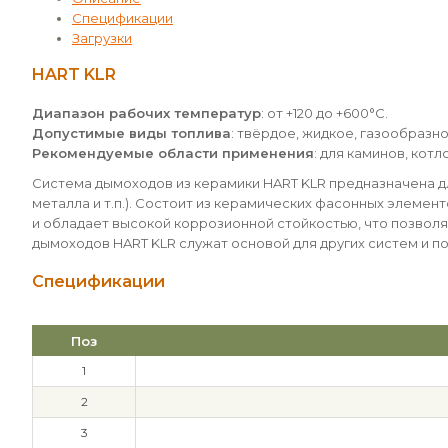
Спецификации
Загрузки
HART KLR
Диапазон рабочих температур
: от +120 до +600°С.
Допустимые виды топлива
: твёрдое, жидкое, газообразно
Рекомендуемые области применения
: для каминов, кот
Система дымоходов из керамики HART KLR предназначена дл
металла и т.п.). Состоит из керамических фасонных элемен
и обладает высокой коррозионной стойкостью, что позвол
дымоходов HART KLR служат основой для других систем и 
Спецификации
Поз
1
2
3