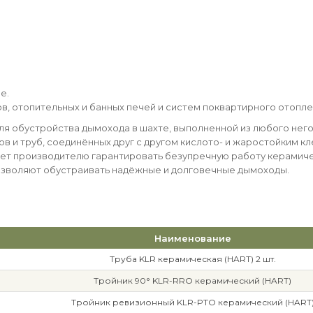
е.
лов, отопительных и банных печей и систем поквартирного отопле
я обустройства дымохода в шахте, выполненной из любого него
тов и труб, соединённых друг с другом кислото- и жаростойким 
яет производителю гарантировать безупречную работу керамиче
позволяют обустраивать надёжные и долговечные дымоходы.
Наименование
Труба KLR керамическая (HART) 2 шт.
Тройник 90° KLR-RRO керамический (HART)
Тройник ревизионный KLR-PTO керамический (HART