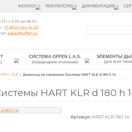
КАТАЛОГ
ПОКУПАТЕЛЮ
ДОКУМЕНТАЦИЯ
СЕР
-Пт с 9:00 до 18:00
.:
+7 (800) 444-14-05
ail:
zakaz@offen.ru
T
СИСТЕМА OFFEN L.A.S.
ЭЛЕМЕНТЫ Д
(для всех типо
)
(поквартирное отопление)
FFEN
KLR
Дымоход из керамики Системы HART KLR d 180 h 14
истемы HART KLR d 180 h 
Артикул:
HART-KLR-180-14