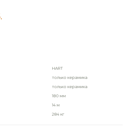
.
HART
только керамика
только керамика
180 мм
14 м
284 кг