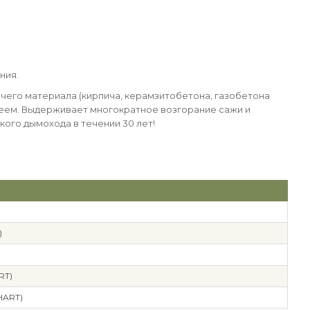
ния.
чего материала (кирпича, керамзитобетона, газобетона
 клеем. Выдерживает многократное возгорание сажи и
ого дымохода в течении 30 лет!
)
RT)
HART)