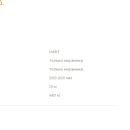
б.
HART
только керамика
только керамика
200-200 мм
13 м
467 кг