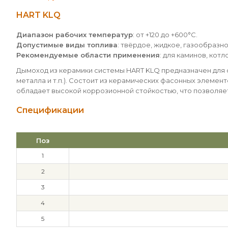
HART KLQ
Диапазон рабочих температур
: от +120 до +600°С.
Допустимые виды топлива
: твёрдое, жидкое, газообразно
Рекомендуемые области применения
: для каминов, кот
Дымоход из керамики системы HART KLQ предназначен для 
металла и т.п.). Состоит из керамических фасонных элемен
обладает высокой коррозионной стойкостью, что позволяе
Спецификации
Поз
1
2
3
4
5