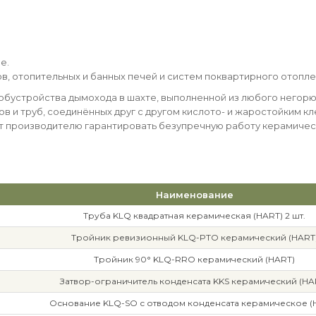
е.
лов, отопительных и банных печей и систем поквартирного отопле
обустройства дымохода в шахте, выполненной из любого негорю
тов и труб, соединённых друг с другом кислото- и жаростойким
т производителю гарантировать безупречную работу керамическ
Наименование
Труба KLQ квадратная керамическая (HART) 2 шт.
Тройник ревизионный KLQ-PTO керамический (HART
Тройник 90° KLQ-RRO керамический (HART)
Затвор-ограничитель конденсата KKS керамический (HA
Основание KLQ-SO с отводом конденсата керамическое (