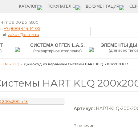
КАТАЛОГ
ПОКУПАТЕЛЮ
ДОКУМЕНТАЦИЯ
СЕР
-Пт с 9:00 до 18:00
.:
+7 (800) 444-14-05
ail:
zakaz@offen.ru
T
СИСТЕМА OFFEN L.A.S.
ЭЛЕМЕНТЫ Д
(для всех типо
)
(поквартирное отопление)
FFEN
KLQ
Дымоход из керамики Системы HART KLQ 200x200 h 13
истемы HART KLQ 200x200
Артикул:
HART-KLQ-200-200
В наличии