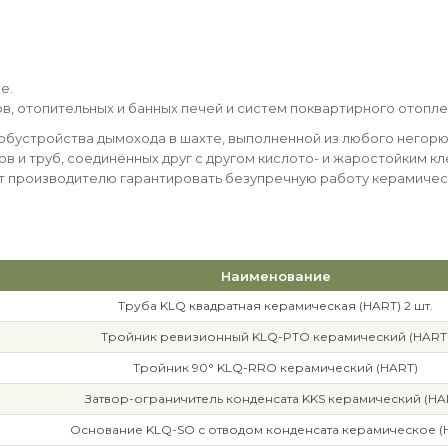
е.
лов, отопительных и банных печей и систем поквартирного отопле
обустройства дымохода в шахте, выполненной из любого негорю
тов и труб, соединённых друг с другом кислото- и жаростойким
т производителю гарантировать безупречную работу керамическ
Наименование
Труба KLQ квадратная керамическая (HART) 2 шт.
Тройник ревизионный KLQ-PTO керамический (HART
Тройник 90° KLQ-RRO керамический (HART)
Затвор-ограничитель конденсата KKS керамический (HA
Основание KLQ-SO с отводом конденсата керамическое (