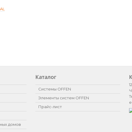
SAL
Каталог
1
Системы OFFEN
Ч
Т
Элементы систем OFFEN
e
Прайс-лист
ных домов