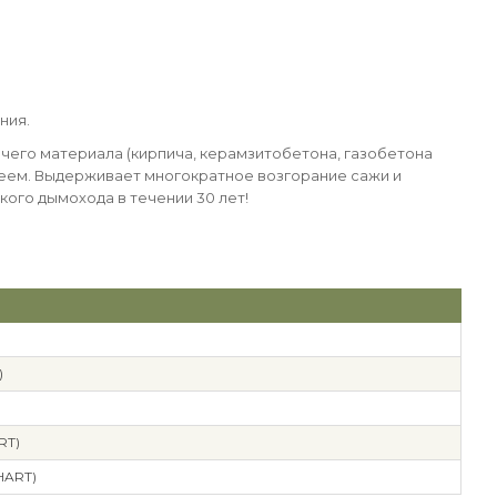
ния.
чего материала (кирпича, керамзитобетона, газобетона
 клеем. Выдерживает многократное возгорание сажи и
ого дымохода в течении 30 лет!
)
RT)
HART)