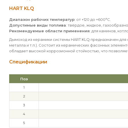
HART KLQ
Диапазон рабочих температур
: от +120 до +600°С.
Допустимые виды топлива
: твёрдое, жидкое, газообразно
Рекомендуемые области применения
: для каминов, кот
Дымоход из керамики системы HART KLQ предназначен для 
металла и т.п.). Состоит из керамических фасонных элемен
обладает высокой коррозионной стойкостью, что позволяе
Спецификации
Поз
1
2
3
4
5