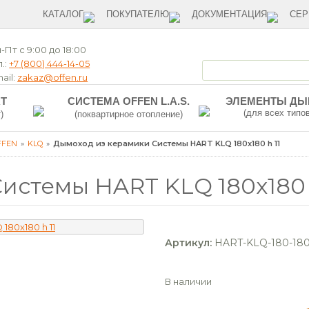
КАТАЛОГ
ПОКУПАТЕЛЮ
ДОКУМЕНТАЦИЯ
СЕР
-Пт с 9:00 до 18:00
.:
+7 (800) 444-14-05
ail:
zakaz@offen.ru
T
СИСТЕМА OFFEN L.A.S.
ЭЛЕМЕНТЫ Д
(для всех типо
)
(поквартирное отопление)
FFEN
KLQ
Дымоход из керамики Системы HART KLQ 180x180 h 11
истемы HART KLQ 180x180 
Артикул:
HART-KLQ-180-180
В наличии