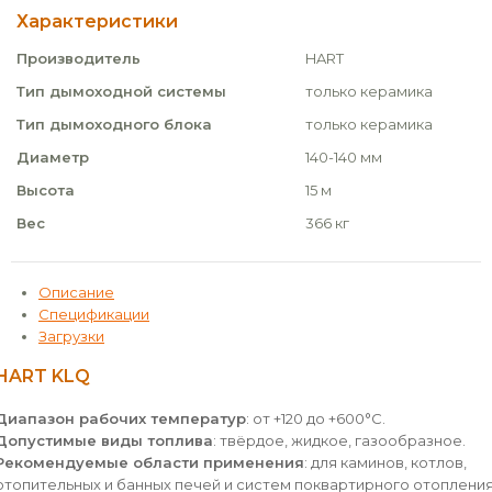
Характеристики
Производитель
HART
Тип дымоходной системы
только керамика
Тип дымоходного блока
только керамика
Диаметр
140-140 мм
Высота
15 м
Вес
366 кг
Описание
Спецификации
Загрузки
HART KLQ
Диапазон рабочих температур
: от +120 до +600°С.
Допустимые виды топлива
: твёрдое, жидкое, газообразное.
Рекомендуемые области применения
: для каминов, котлов,
отопительных и банных печей и систем поквартирного отопления