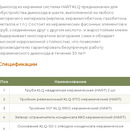
Дымоход из керамики системы HART KLQ предназначен для
обустройства дымохода в шахте, выполненной из любого
негорючего материала (кирпича, керамзитобетона, газобетона
металла и т.п.). Состоит из керамических фасонных элементов и
труб, соединённых друг с другом кислото- и жаростойким клеем.
Выдерживает многократное возгорание сажи и обладает
высокой коррозионной стойкостью, что позволяет
производителю гарантировать безупречную работу
керамического дымохода в течении 30 лет!
Спецификации
Поз
Наименование
1
Труба KLQ квадратная керамическая (HART) 2 шт.
2
Тройник ревизионный KLQ-PTO керамический (HART)
3
Тройник 90° KLQ-RRO керамический (HART)
4
Затвор-ограничитель конденсата KKS керамический (HART)
Основание KLQ-SO с отводом конденсата керамическое
5