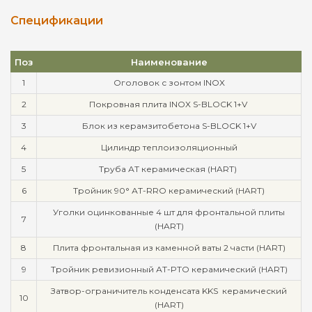
Спецификации
Поз
Наименование
1
Оголовок с зонтом INOX
2
Покровная плита INOX S-BLOCK 1+V
3
Блок из керамзитобетона S-BLOCK 1+V
4
Цилиндр теплоизоляционный
5
Труба АТ керамическая (HART)
6
Тройник 90° АТ-RRO керамический (HART)
Уголки оцинкованные 4 шт для фронтальной плиты
7
(HART)
8
Плита фронтальная из каменной ваты 2 части (HART)
9
Тройник ревизионный АТ-PTO керамический (HART)
Затвор-ограничитель конденсата KKS керамический
10
(HART)