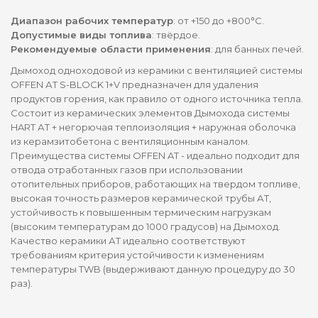
Диапазон рабочих температур
: от +150 до +800°С.
Допустимые виды топлива
: твёрдое.
Рекомендуемые области применения
: для банных печей.
Дымоход одноходовой из керамики с вентиляцией системы
OFFEN АТ S-BLOCK 1+V предназначен для удаления
продуктов горения, как правило от одного источника тепла.
Состоит из керамических элементов Дымохода системы
HART АТ + негорючая теплоизоляция + наружная оболочка
из керамзитобетона с вентиляционным каналом.
Преимущества системы OFFEN AT - идеально подходит для
отвода отработанных газов при использовании
отопительных приборов, работающих на твердом топливе,
высокая точность размеров керамической трубы АТ,
устойчивость к повышенным термическим нагрузкам
(высоким температурам до 1000 градусов) на Дымоход.
Качество керамики АТ идеально соответствуют
требованиям критерия устойчивости к изменениям
температуры TWB (выдерживают данную процедуру до 30
раз).