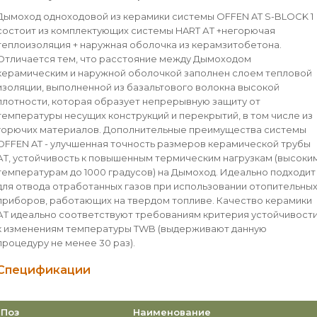
Дымоход одноходовой из керамики системы OFFEN AT S-BLOCK 1
состоит из комплектующих системы HART АТ +негорючая
теплоизоляция + наружная оболочка из керамзитобетона.
Отличается тем, что расстояние между Дымоходом
керамическим и наружной оболочкой заполнен слоем тепловой
изоляции, выполненной из базальтового волокна высокой
плотности, которая образует непрерывную защиту от
температуры несущих конструкций и перекрытий, в том числе из
горючих материалов. Дополнительные преимущества системы
OFFEN AT - улучшенная точность размеров керамической трубы
АТ, устойчивость к повышенным термическим нагрузкам (высоки
температурам до 1000 градусов) на Дымоход. Идеально подходит
для отвода отработанных газов при использовании отопительны
приборов, работающих на твердом топливе. Качество керамики
АТ идеально соответствуют требованиям критерия устойчивост
к изменениям температуры TWB (выдерживают данную
процедуру не менее 30 раз).
Спецификации
Поз
Наименование