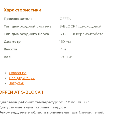
Характеристики
Производитель
OFFEN
Тип дымоходной системы
S-BLOCK 1 одноходовой
Тип дымоходного блока
S-BLOCK керамзитобетон
Диаметр
160 мм
Высота
14 м
Вес
1 208 кг
Описание
Спецификации
Загрузки
OFFEN AT S-BLOCK 1
Диапазон рабочих температур
: от +150 до +800°С.
Допустимые виды топлива
: твёрдое.
Рекомендуемые области применения
: для банных печей.