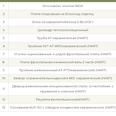
1
Оголовокс зонтом INOX
2
Плита покровная на блокпод отделку
3
Блок из керамзитобетона S-BLOCK 1
4
Цилиндр теплоизоляционный
5
Труба АТ керамическая (HART)
6
Тройник 90° АТ-RROкерамический (HART)
7
Уголки оцинкованные 4 штдля фронтальной плиты (HART)
8
Плита фронтальная изкаменной ваты 2 части (HART)
9
Тройник ревизионный АТ-PTOкерамический (HART)
10
Затвор-ограничительконденсата KKS керамический (HART)
Дверца ревизионная изоцинкованной стали, огнестойкая, с
11
пружиной и ключом (HART)
12
Решетка вентиляционная(HART)
13
Основание KLR-SO с отводом конденсата керамическое (HART)