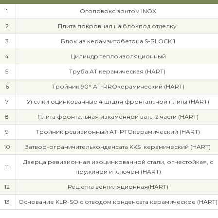
1
Оголовокс зонтом INOX
2
Плита покровная на блокпод отделку
3
Блок из керамзитобетона S-BLOCK 1
4
Цилиндр теплоизоляционный
5
Труба АТ керамическая (HART)
6
Тройник 90° АТ-RROкерамический (HART)
7
Уголки оцинкованные 4 штдля фронтальной плиты (HART)
8
Плита фронтальная изкаменной ваты 2 части (HART)
9
Тройник ревизионный АТ-PTOкерамический (HART)
10
Затвор-ограничительконденсата KKS керамический (HART)
Дверца ревизионная изоцинкованной стали, огнестойкая, с
11
пружиной и ключом (HART)
12
Решетка вентиляционная(HART)
13
Основание KLR-SO с отводом конденсата керамическое (HART)