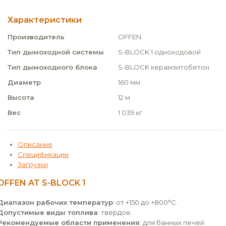
Характеристики
Производитель
OFFEN
Тип дымоходной системы
S-BLOCK 1 одноходовой
Тип дымоходного блока
S-BLOCK керамзитобетон
Диаметр
160 мм
Высота
12 м
Вес
1 039 кг
Описание
Спецификации
Загрузки
OFFEN AT S-BLOCK 1
Диапазон рабочих температур
: от +150 до +800°С.
Допустимые виды топлива
: твёрдое.
Рекомендуемые области применения
: для банных печей.