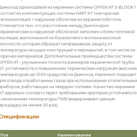
Дымоход одноходовой из керамики системы OFFEN AT S-BLOCK 1
состоит из комплектующих системы HART АТ +негорючая
теплоизоляция + наружная оболочка из керамзитобетона.
Отличается тем, что расстояние между Дымоходом
керамическим и наружной оболочкой заполнен слоем тепловой
изоляции, выполненной из базальтового волокна высокой
плотности, которая образует непрерывную защиту от
температуры несущих конструкций и перекрытий, в том числе из
горючих материалов. Дополнительные преимущества системы
OFFEN AT - улучшенная точность размеров керамической трубы
АТ, устойчивость к повышенным термическим нагрузкам (высоки
температурам до 1000 градусов) на Дымоход. Идеально подходит
для отвода отработанных газов при использовании отопительны
приборов, работающих на твердом топливе. Качество керамики
АТ идеально соответствуют требованиям критерия устойчивост
к изменениям температуры TWB (выдерживают данную
процедуру не менее 30 раз).
Спецификации
Поз
Наименование