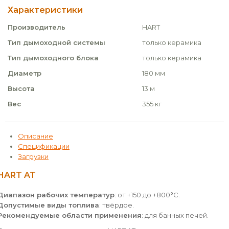
Характеристики
Производитель
HART
Тип дымоходной системы
только керамика
Тип дымоходного блока
только керамика
Диаметр
180 мм
Высота
13 м
Вес
355 кг
Описание
Спецификации
Загрузки
HART AT
Диапазон рабочих температур
: от +150 до +800°С.
Допустимые виды топлива
: твёрдое.
Рекомендуемые области применения
: для банных печей.