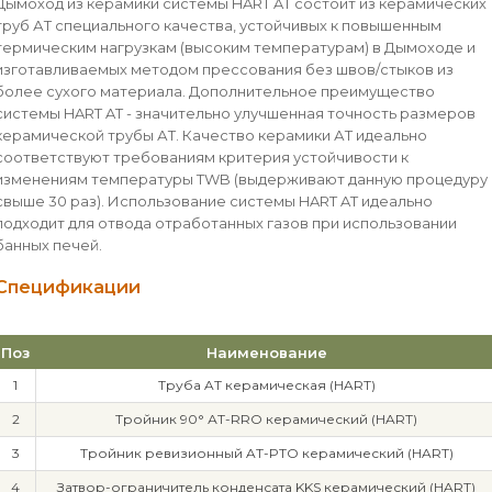
Дымоход из керамики системы HART AT состоит из керамических
труб АТ специального качества, устойчивых к повышенным
термическим нагрузкам (высоким температурам) в Дымоходе и
изготавливаемых методом прессования без швов/стыков из
более сухого материала. Дополнительное преимущество
системы HART AT - значительно улучшенная точность размеров
керамической трубы АТ. Качество керамики АТ идеально
соответствуют требованиям критерия устойчивости к
изменениям температуры TWB (выдерживают данную процедуру
свыше 30 раз). Использование системы HART AT идеально
подходит для отвода отработанных газов при использовании
банных печей.
Спецификации
Поз
Наименование
1
Труба AT керамическая (HART)
2
Тройник 90° АТ-RRO керамический (HART)
3
Тройник ревизионный AT-PTO керамический (HART)
4
Затвор-ограничитель конденсата KKS керамический (HART)