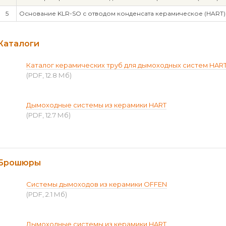
5
Основание KLR-SO с отводом конденсата керамическое (HART)
Каталоги
Каталог керамических труб для дымоходных систем HAR
(PDF, 12.8 Мб)
Дымоходные системы из керамики HART
(PDF, 12.7 Мб)
Брошюры
Системы дымоходов из керамики OFFEN
(PDF, 2.1 Мб)
Дымоходные системы из керамики HART