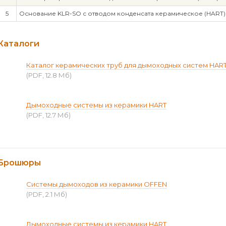
5
Основание KLR-SO с отводом конденсата керамическое (HART)
Каталоги
Каталог керамических труб для дымоходных систем HAR
(PDF, 12.8 Мб)
Дымоходные системы из керамики HART
(PDF, 12.7 Мб)
Брошюры
Системы дымоходов из керамики OFFEN
(PDF, 2.1 Мб)
Дымоходные системы из керамики HART