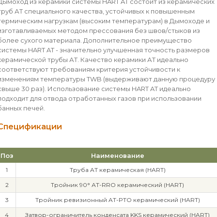
Дымоход из керамики системы HART AT состоит из керамических
труб АТ специального качества, устойчивых к повышенным
термическим нагрузкам (высоким температурам) в Дымоходе и
изготавливаемых методом прессования без швов/стыков из
более сухого материала. Дополнительное преимущество
системы HART AT - значительно улучшенная точность размеров
керамической трубы АТ. Качество керамики АТ идеально
соответствуют требованиям критерия устойчивости к
изменениям температуры TWB (выдерживают данную процедуру
свыше 30 раз). Использование системы HART AT идеально
подходит для отвода отработанных газов при использовании
банных печей.
Спецификации
Поз
Наименование
1
Труба AT керамическая (HART)
2
Тройник 90° АТ-RRO керамический (HART)
3
Тройник ревизионный AT-PTO керамический (HART)
4
Затвор-ограничитель конденсата KKS керамический (HART)