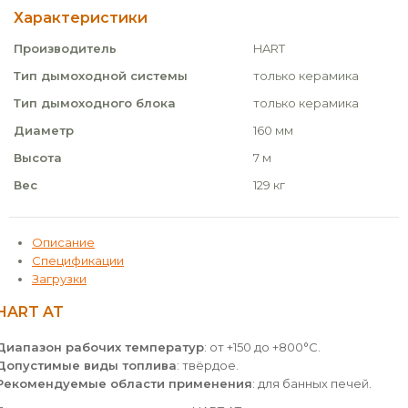
Характеристики
Производитель
HART
Тип дымоходной системы
только керамика
Тип дымоходного блока
только керамика
Диаметр
160 мм
Высота
7 м
Вес
129 кг
Описание
Спецификации
Загрузки
HART AT
Диапазон рабочих температур
: от +150 до +800°С.
Допустимые виды топлива
: твёрдое.
Рекомендуемые области применения
: для банных печей.