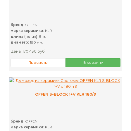
бренд:
OFFEN
марка керамики:
KLR
длина (пог.м):
8 м.
диаметр:
180 мм.
Цена: 170 430 руб.
Просмотр
В корзину
OFFEN S-BLOCK 1+V KLR 180/9
бренд:
OFFEN
марка керамики:
KLR