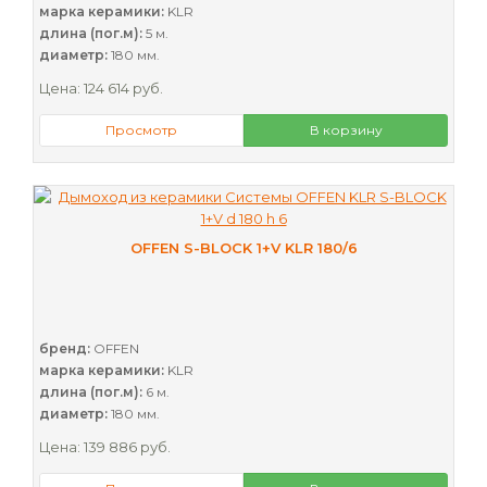
марка керамики:
KLR
длина (пог.м):
5 м.
диаметр:
180 мм.
Цена: 124 614 руб.
Просмотр
В корзину
OFFEN S-BLOCK 1+V KLR 180/6
бренд:
OFFEN
марка керамики:
KLR
длина (пог.м):
6 м.
диаметр:
180 мм.
Цена: 139 886 руб.