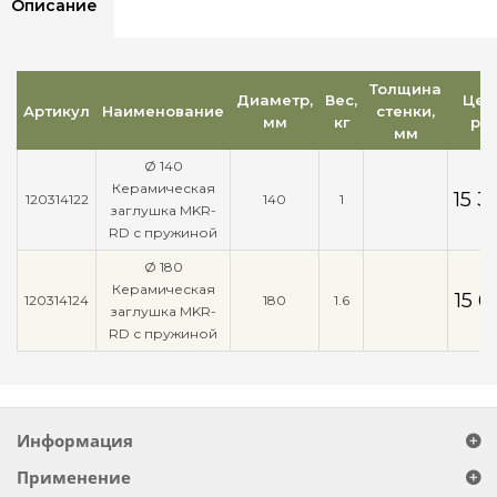
Описание
Толщина
Диаметр,
Вес,
Цен
Артикул
Наименование
стенки,
мм
кг
ру
мм
Ø 140
Керамическая
15 3
120314122
140
1
заглушка MKR-
RD с пружиной
Ø 180
Керамическая
15 6
120314124
180
1.6
заглушка MKR-
RD с пружиной
Информация
Применение